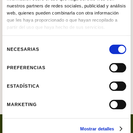
Arcón
nuestros partners de redes sociales, publicidad y análisis
web, quienes pueden combinarla con otra información
Taller novohispano, s. XVIII
que les haya proporcionado o que hayan recopilado a
partir del uso que haya hecho de sus servicios.
OBJETO
Artes decorativas
Selección
MATERIAL
Madera, carey, hueso y
NECESARIAS
de
plata
consentimiento
SIGNATURA
DIMENSIONES
PREFERENCIAS
51 CM X 87 CM X 43 CM
ESTADÍSTICA
MARKETING
Mostrar detalles