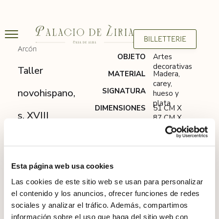
BILLETTERIE
Arcón
OBJETO
Artes
decorativas
Taller
MATERIAL
Madera,
carey,
SIGNATURA
novohispano,
hueso y
plata
DIMENSIONES
51 CM X
s. XVIII
87 CM X
43 CM
Esta página web usa cookies
Las cookies de este sitio web se usan para personalizar
el contenido y los anuncios, ofrecer funciones de redes
sociales y analizar el tráfico. Además, compartimos
información sobre el uso que haga del sitio web con