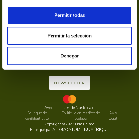
Permitir todas
Permitir la selección
Calle de la Princesa, 20, 28008 Madrid
info@palaciodeliria.com
Denegar
De 10 h à 13 h 30 et de 16 h à 19 h 15, du lundi au dimanche, y compris
les jours fériés.
Téléphone : (+34) 915908454
NEWSLETTER
Avec le soutien de Mastercard
Politique de
Politique en matière de
Avis
confidentialité
cookies
légal
Copyright © 2022 Liria Palace
ATOME NUMÉRIQUE
Fabriqué par ATTOMO