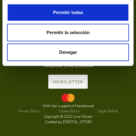
Permitir todas
Permitir la selección
Calle de la Princesa, 20, 28008 Madrid
info@palaciodeliria.com
Denegar
From 10:00 to 13:30 and from 16:00 to 19:15, Monday to Sunday,
including holidays.
Telephone: (+34) 915908454
NEWSLETTER
With the support of Mastercard
Privacy Policy
Cookie Policy
Legal Notice
Copyright © 2022 Liria Palace
DIGITAL ATOM
Crafted by