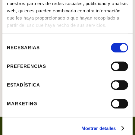
Don Fernando Álvarez de Toledo,
nuestros partners de redes sociales, publicidad y análisis
III duque de Alba
web, quienes pueden combinarla con otra información
que les haya proporcionado o que hayan recopilado a
Willem Key
partir del uso que haya hecho de sus servicios.
Selección
OBJETO
Pintura
NECESARIAS
de
MATERIAL
Tabla
consentimiento
PREFERENCIAS
SIGNATURA
P.3
DIMENSIONES
65 X 49 CM
ESTADÍSTICA
MARKETING
Mostrar detalles