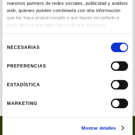
La Adoración del Niño
nuestros partners de redes sociales, publicidad y análisis
web, quienes pueden combinarla con otra información
Pietro di Cristoforo Vannucci Perugino II
que les haya proporcionado o que hayan recopilado a
partir del uso que haya hecho de sus servicios.
OBJETO
Pintura
Selección
MATERIAL
Tabla
NECESARIAS
de
consentimiento
SIGNATURA
P.122
PREFERENCIAS
DIMENSIONES
CIRCULAR. DIÁMETRO 123
CM.
ESTADÍSTICA
MARKETING
Mostrar detalles