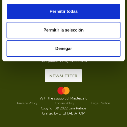
Permitir todas
Permitir la selección
Calle de la Princesa, 20, 28008 Madrid
info@palaciodeliria.com
Denegar
From 10:00 to 13:30 and from 16:00 to 19:15, Monday to Sunday,
including holidays.
Telephone: (+34) 915908454
NEWSLETTER
With the support of Mastercard
Privacy Policy
Cookie Policy
Legal Notice
Copyright © 2022 Liria Palace
DIGITAL ATOM
Crafted by