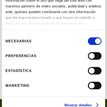
Jacobo Fitz-James Stuart, X duque
información sobre el uso que haga del sitio web con
nuestros partners de redes sociales, publicidad y análisis
de Berwick y XVII duque de Alba
web, quienes pueden combinarla con otra información
que les haya proporcionado o que hayan recopilado a
Mariano Benlliure Gil
partir del uso que haya hecho de sus servicios.
OBJETO
Escultura
Selección
NECESARIAS
de
MATERIAL
Bronce
consentimiento
SIGNATURA
E. 101
PREFERENCIAS
DIMENSIONES
101 CM X 68 CM X 50,3
CM
ESTADÍSTICA
MARKETING
Mostrar detalles