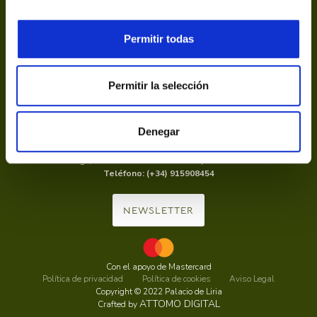
Permitir todas
Permitir la selección
Calle de la Princesa, 20, 28008 Madrid
Denegar
info@palaciodeliria.com
Contacto: En horario de 10:00 a 13:30 y de 16:00 a 19:15, de lunes a
domingo, días festivos incluidos. Excepto lunes tarde.
Teléfono: (+34) 915908454
NEWSLETTER
Con el apoyo de Mastercard
Política de privacidad
Política de cookies
Aviso Legal
Copyright © 2022 Palacio de Liria
ATTOMO DIGITAL
Crafted by