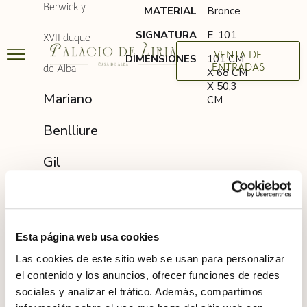
Berwick y
MATERIAL
Bronce
SIGNATURA
E. 101
XVII duque
VENTA DE
DIMENSIONES
101 CM
ENTRADAS
de Alba
X 68 CM
X 50,3
Mariano
CM
Benlliure
Gil
Esta página web usa cookies
Las cookies de este sitio web se usan para personalizar
el contenido y los anuncios, ofrecer funciones de redes
sociales y analizar el tráfico. Además, compartimos