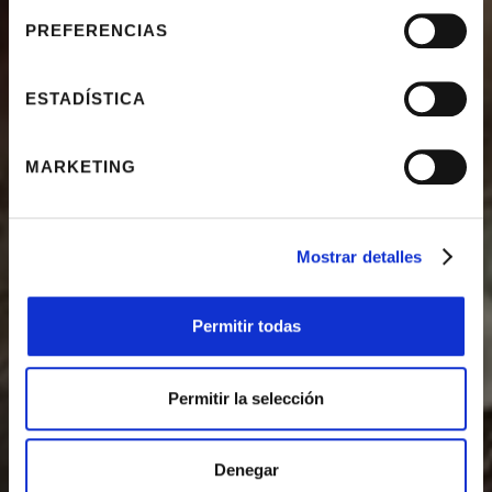
LIRIA
PREFERENCIAS
ESTADÍSTICA
Bienvenidos al Palacio de Liria, un Museo diferente
en Madrid
MARKETING
Mostrar detalles
Permitir todas
Permitir la selección
Denegar