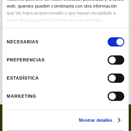
Personaje desconocido
web, quienes pueden combinarla con otra información
que les haya proporcionado o que hayan recopilado a
Jacopo Nigreti Palma "Il Vecchio"
partir del uso que haya hecho de sus servicios.
OBJETO
Pintura
Selección
NECESARIAS
de
MATERIAL
Tabla
consentimiento
SIGNATURA
P.133
PREFERENCIAS
DIMENSIONES
87 X 68 CM
ESTADÍSTICA
MARKETING
Mostrar detalles