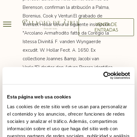
Berenson, confirman la atribución a Palma,
Borenius, Cook y Venturi.El grabado de
Wenzel Hollar lleva la siguiente inscripción:
VENTA DE
ENTRADAS
"Arcolano Armafrodito fatto da Coregio la
Istessa Divinitá. F. vanden Wyngaerde
excudit. W. Hollar Fecit. A. 1650. Ex
collectione Joannes &amp; Jacobi van
Verle."El doctor don Arturo Perera identifica
el personaje con Francisco Guarini u otro
individuo de la misma familia.</p>
Esta página web usa cookies
Las cookies de este sitio web se usan para personalizar
el contenido y los anuncios, ofrecer funciones de redes
sociales y analizar el tráfico. Además, compartimos
información sobre el uso que haga del sitio web con
nuestros partners de redes sociales, publicidad y análisis