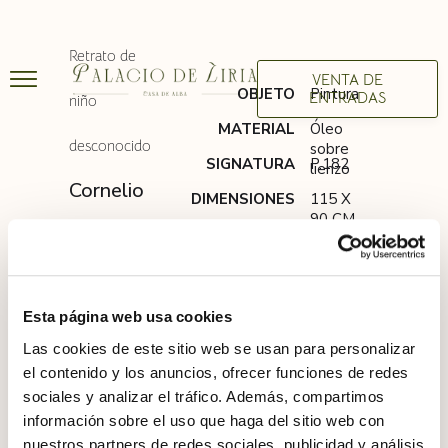
Retrato de
VENTA DE
OBJETO
Pintura
ENTRADAS
niño
MATERIAL
Óleo
desconocido
sobre
SIGNATURA
P.182
lienzo
Cornelio
DIMENSIONES
115 X
90 CM
de Vos
Esta página web usa cookies
Las cookies de este sitio web se usan para personalizar
el contenido y los anuncios, ofrecer funciones de redes
sociales y analizar el tráfico. Además, compartimos
información sobre el uso que haga del sitio web con
nuestros partners de redes sociales, publicidad y análisis