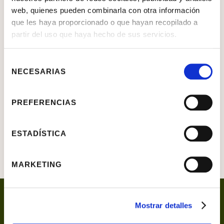
Retrato de niño desconocido
web, quienes pueden combinarla con otra información
que les haya proporcionado o que hayan recopilado a
Cornelio de Vos
partir del uso que haya hecho de sus servicios.
OBJETO
Pintura
Selección
NECESARIAS
de
MATERIAL
Óleo sobre lienzo
consentimiento
SIGNATURA
P.182
PREFERENCIAS
DIMENSIONES
115 X 90 CM
ESTADÍSTICA
MARKETING
Mostrar detalles