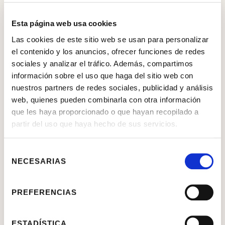
Las cookies publicitarias permiten la gestión de los espacios
Esta página web usa cookies
publicitarios en base a criterios concretos. Por ejemplo, la frecuencia de
acceso, el contenido editado, etc. Las cookies de publicidad permiten a
Las cookies de este sitio web se usan para personalizar
través de la gestión de la publicidad almacenar información del
el contenido y los anuncios, ofrecer funciones de redes
comportamiento a través de la observación de hábitos, estudiando los
sociales y analizar el tráfico. Además, compartimos
accesos y formando un perfil de preferencias del usuario, para ofrecerle
información sobre el uso que haga del sitio web con
publicidad relacionada con los intereses de su perfil.
nuestros partners de redes sociales, publicidad y análisis
web, quienes pueden combinarla con otra información
que les haya proporcionado o que hayan recopilado a
Según plazo:
partir del uso que haya hecho de sus servicios.
Cookies de sesión
Selección
NECESARIAS
de
Las cookies de sesión son aquellas que duran el tiempo que el usuario
consentimiento
está navegando por la página Web y se borran al término.
PREFERENCIAS
Cookies persistentes
Estas cookies quedan almacenadas en el terminal del usuario, por un
ESTADÍSTICA