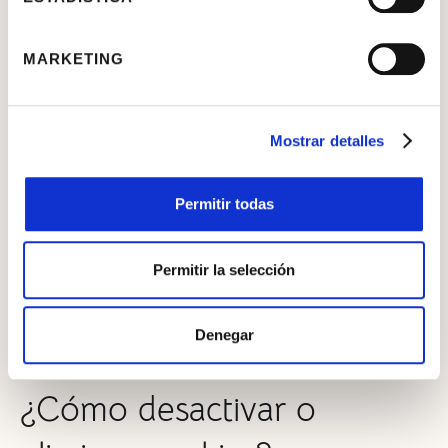
tiempo más largo, facilitando así el control de las preferencias elegidas
sin tener que repetir ciertos parámetros cada vez que se visite el sitio
Web.
MARKETING
Identificación de las cookies de esta página
Mostrar detalles
Las cookies utilizadas en esta página web pueden ser tratadas por
nosotros y también por los terceros que se relacionan a continuación,
Permitir todas
con quien hemos contratado la prestación de servicios para los que se
requiere el uso de cookies:
• Analytics
Permitir la selección
• Youtube
• Facebook
Denegar
• Instagram
¿Cómo desactivar o